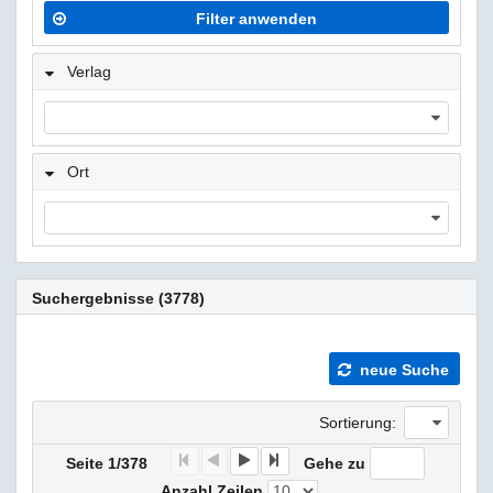
Filter anwenden
Verlag
Ort
Suchergebnisse (3778)
neue Suche
Sortierung:
F
P
N
E
Seite 1/378
Gehe zu
Anzahl Zeilen