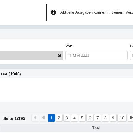
Aktuelle Ausgaben können mit einem Verz
Von:
B
sse (1946)
F
P
1
2
3
4
5
6
7
8
9
10
Seite 1/195
Titel